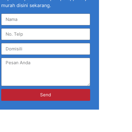
murah disini sekarang.
Send