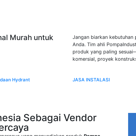
nal Murah untuk
Jangan biarkan kebutuhan
Anda. Tim ahli PompaIndus
produk yang paling sesuai—
komersial, proyek konstruk
daan Hydrant
JASA INSTALASI
nesia Sebagai Vendor
ercaya
terpercaya yang menyediakan produk
Pompa