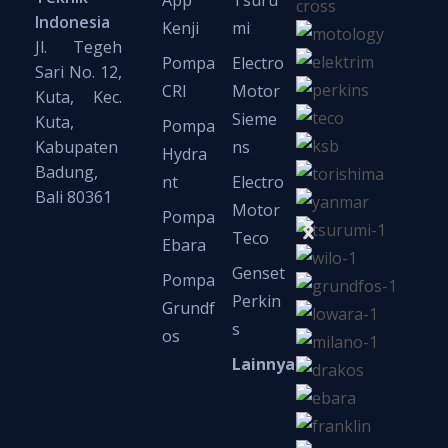
Indonesia
Kenji
mi
Jl. Tegeh
Pompa
Electro
Sari No. 12,
CRI
Motor
Kuta, Kec.
Sieme
Kuta,
Pompa
Kabupaten
ns
Hydra
Badung,
nt
Electro
Bali 80361
Motor
Pompa
Teco
Ebara
Genset
Pompa
Perkin
Grundf
s
os
Lainnya