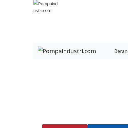
Beran
#1 D
Temukan perfor
industri, pertani