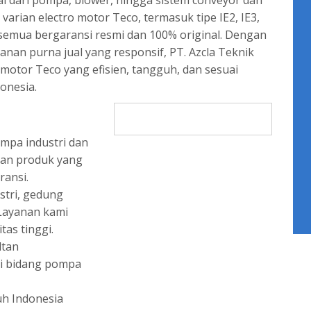
ai dari pompa, blower, hingga sistem conveyor dan
arian electro motor Teco, termasuk tipe IE2, IE3,
 semua bergaransi resmi dan 100% original. Dengan
nan purna jual yang responsif, PT. Azcla Teknik
otor Teco yang efisien, tangguh, dan sesuai
onesia.
mpa industri dan
kan produk yang
ransi.
stri, gedung
 Layanan kami
tas tinggi.
ltan
di bidang pompa
uh Indonesia