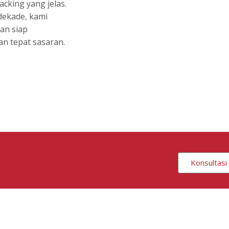
cking yang jelas.
dekade, kami
an siap
an tepat sasaran.
Konsultasi