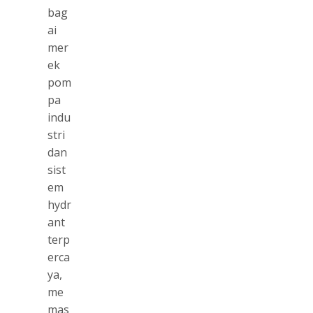
bag
ai
mer
ek
pom
pa
indu
stri
dan
sist
em
hydr
ant
terp
erca
ya,
me
mas