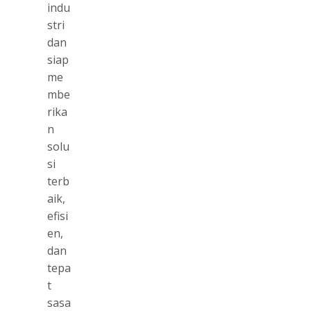
indu
stri
dan
siap
me
mbe
rika
n
solu
si
terb
aik,
efisi
en,
dan
tepa
t
sasa