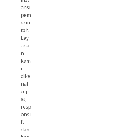
ansi
pem
erin
tah.
Lay
ana
n
kam
i
dike
nal
cep
at,
resp
onsi
f,
dan