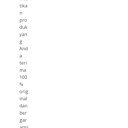
tika
n
pro
duk
yan
g
And
a
teri
ma
100
%
orig
inal
dan
ber
gar
ansi.