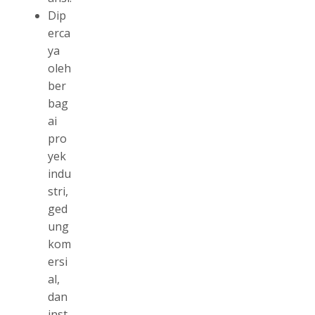
Dip
erca
ya
oleh
ber
bag
ai
pro
yek
indu
stri,
ged
ung
kom
ersi
al,
dan
inst