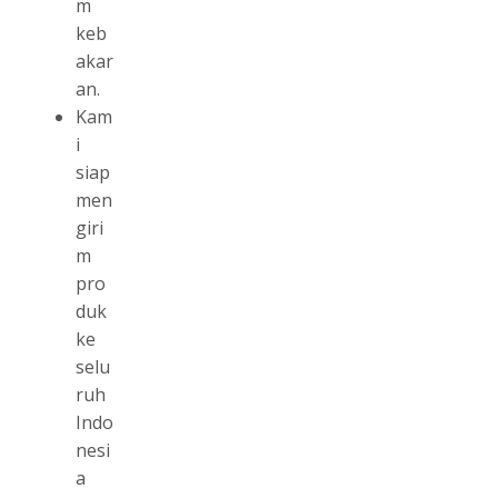
m
keb
akar
an.
Kam
i
siap
men
giri
m
pro
duk
ke
selu
ruh
Indo
nesi
a