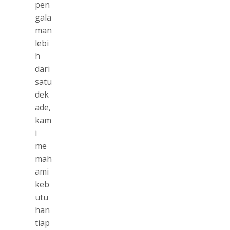
pen
gala
man
lebi
h
dari
satu
dek
ade,
kam
i
me
mah
ami
keb
utu
han
tiap