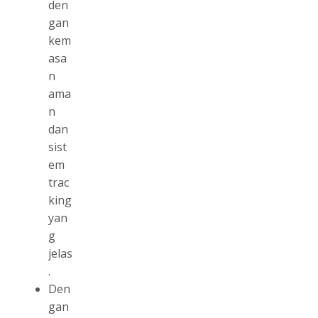
den
gan
kem
asa
n
ama
n
dan
sist
em
trac
king
yan
g
jelas
.
Den
gan