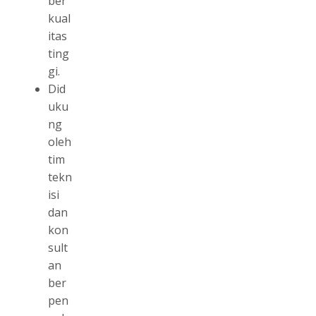
ber
kual
itas
ting
gi.
Did
uku
ng
oleh
tim
tekn
isi
dan
kon
sult
an
ber
pen